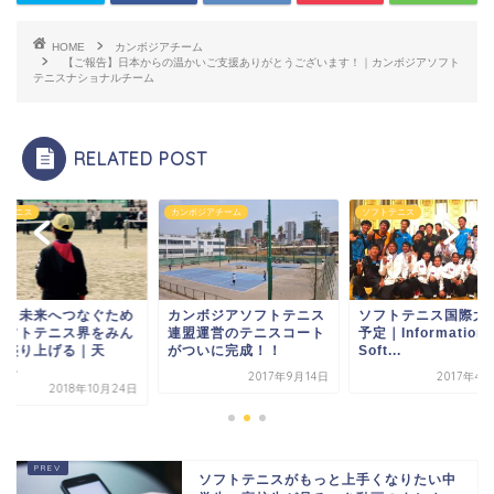
HOME
カンボジアチーム
【ご報告】日本からの温かいご支援ありがとうございます！｜カンボジアソフト
テニスナショナルチーム
RELATED POST
ンボジアチーム
ソフトテニス
ソフトテニス
ンボジアソフトテニス
ソフトテニス国際大会の
いま、未来へつなぐ
盟運営のテニスコート
予定｜Information of
にソフトテニス界を
ついに完成！！
Soft...
なで盛り上げる｜天
皇・...
2017年9月14日
2017年4月29日
2018年10
ソフトテニスがもっと上手くなりたい中