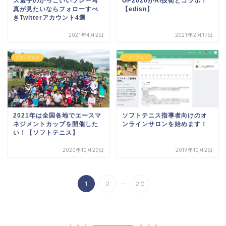
ス選手のかっこいいプレー写
GP2020がAI技術とコラボ！
真が見たいならフォローすべ
【edisn】
きTwitterアカウント4選
2021年4月2日
2021年2月17日
ソフトテニス
ソフトテニス
2021年は全国各地でエースマ
ソフトテニス指導者向けのオ
ネジメントカップを開催した
ンラインサロンを始めます！
い！【ソフトテニス】
2020年10月20日
2019年10月2日
...
1
2
20