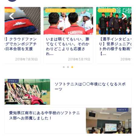
ボジアチーム
クラウドファンディング
ソフトテニス
感謝】クラウドファン
いまは弱くてもいい、勝
【選手インタビュー
ィングでカンボジアチ
てなくてもいい。そのか
り】世界ジュニアの
ムの日本合宿を支援
わりどこよりも応援さ
ト外の様子を動画で
.
れ...
【...
2018年7月30日
2018年3月19日
2018年1
ソフトテニスは〇〇年後になくなるスポ
ーツ
愛知県江南市にある中学校のソフトテニ
ス部へお邪魔しました！