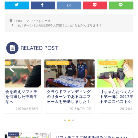
HOME
ソフトテニス
祝！チャンネル登録2000人突破！これからもがんばります！
RELATED POST
トテニス
カンボジアチーム
ソフトテニス
の大会を終えソフトテ
クラウドファンディング
【ちゃんおつくんセ
ス部を引退した中高生
のリターンであるユニフ
ト第一弾】2017年
みんなへ
ォームを発送しました！
トテニスベストショッ.
2017年6月18日
2018年7月10日
2017年12
ソフトテニスに関する悩みはラケットハ