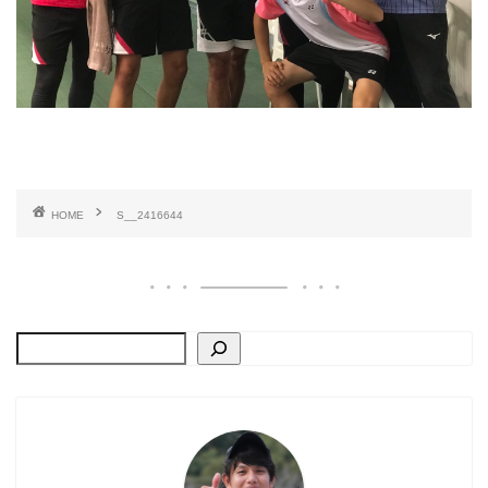
HOME
S__2416644