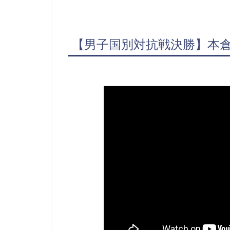
【男子国別対抗戦決勝】本倉・