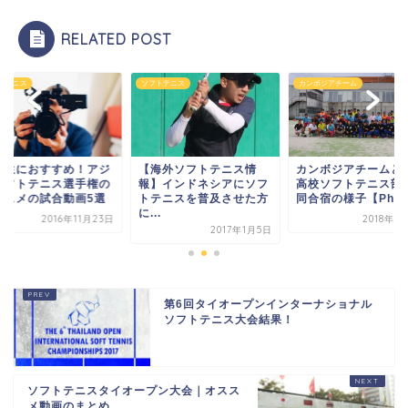
RELATED POST
トテニス
ソフトテニス
カンボジアチーム
高生におすすめ！アジ
【海外ソフトテニス情
カンボジアチームと
ソフトテニス選手権の
報】インドネシアにソフ
高校ソフトテニス部
ススメの試合動画5選
トテニスを普及させた方
同合宿の様子【Phot..
に...
2016年11月23日
2018年7
2017年1月5日
第6回タイオープンインターナショナル
ソフトテニス大会結果！
ソフトテニスタイオープン大会｜オスス
メ動画のまとめ