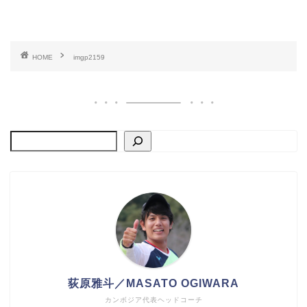
HOME
imgp2159
荻原雅斗／MASATO OGIWARA
カンボジア代表ヘッドコーチ