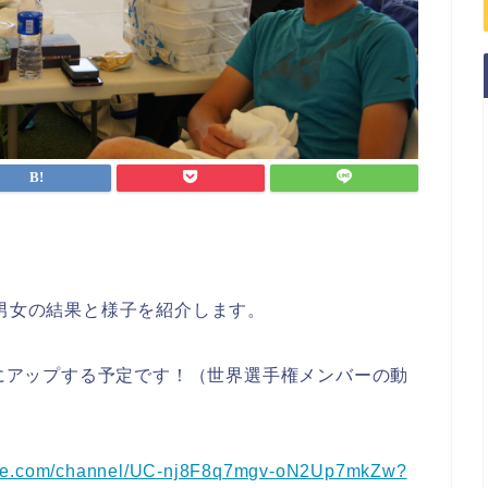
ス男女の結果と様子を紹介します。
ンにアップする予定です！（世界選手権メンバーの動
ube.com/channel/UC-nj8F8q7mgv-oN2Up7mkZw?