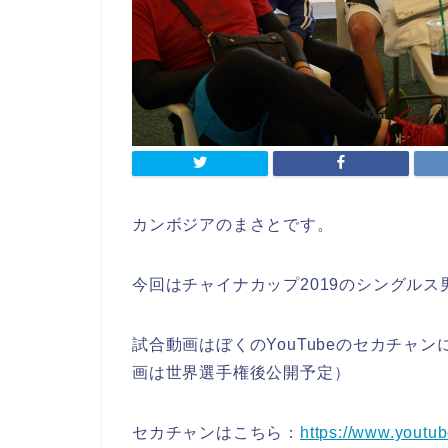
カンボジアのまさとです。
今回はチャイナカップ2019のシングル
試合動画はぼくのYouTubeのセカチャ
画は世界選手権後公開予定）
セカチャンはこちら：
https://www.yout