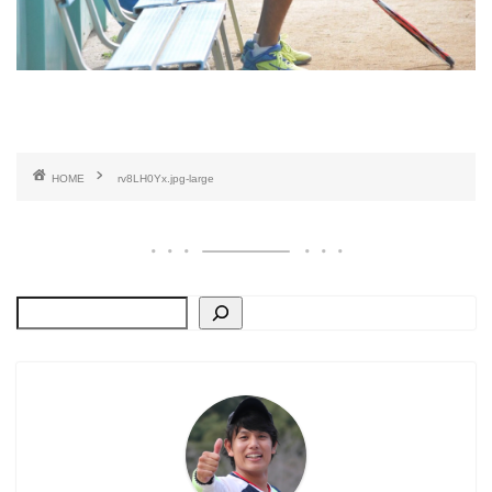
HOME
rv8LH0Yx.jpg-large