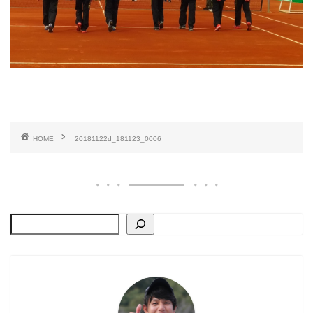
HOME
20181122d_181123_0006