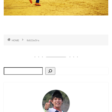
HOME
fb923e5f-s